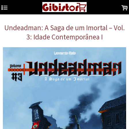
4
.
Undeadman: A Saga de um Imortal – Vol.
3: Idade Contemporânea I